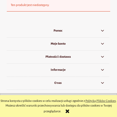
Ten produkt jest niedostępny.
Pomoc
Moje konto
Płatności i dostawa
Informacje
O nas
pokaż pełną wersję strony
Strona korzysta z plików cookies w celu realizacji usług i zgodnie z
Polityką Plików Cookies
.
Sklep internetowy Shoper.pl
Możesz określić warunki przechowywania lub dostępu do plików cookies w Twojej
przeglądarce.