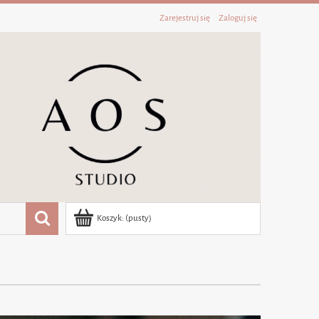
Zarejestruj się
Zaloguj się
Koszyk:
(pusty)