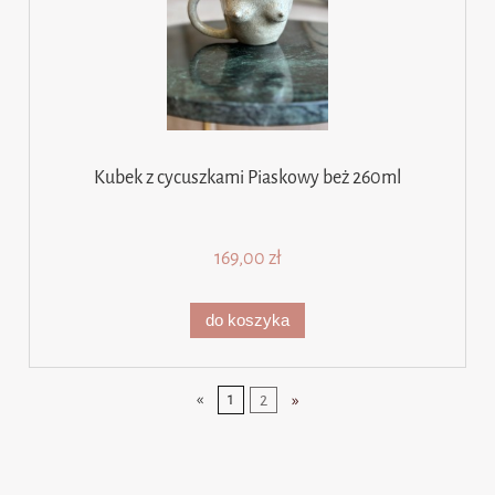
Kubek z cycuszkami Piaskowy beż 260ml
169,00 zł
do koszyka
«
1
2
»